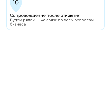
Александр Ляшенко
Франчайзи кофейни Coffee Teen
по адресу г. Казань, ул. Мазита Гафури, 5
и ул. Тэцевская, 4д
(у партнера 2 кофейни)