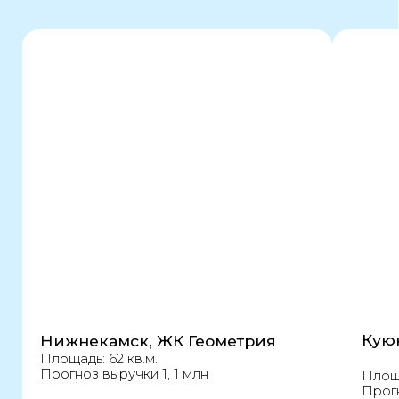
франшиза сети кофеен
8 843 254-57-47
Город
О нас