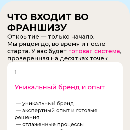
— личный менеджер
— персональный наставник
на старте
— помощь узких специалистов
— аналитика данных
— аудиты
— обновления
— рекламные компании и механики
6
Готовы начать?
Мы верим: за каждым успешным
проектом стоит простое, но сильное
решение — взять и начать.
Если у вас есть мотивация — всё
остальное мы поможем построить
Получить презентацию