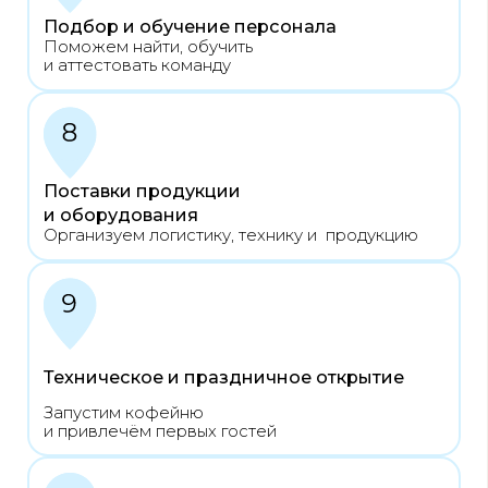
ОТЗЫВЫ И ИСТОРИИ
УСПЕХА НАШИХ
ФРАНЧАЙЗИ
Мы уже помогли открыть десятки
кофеен
У каждого партнёра — своя история
успеха