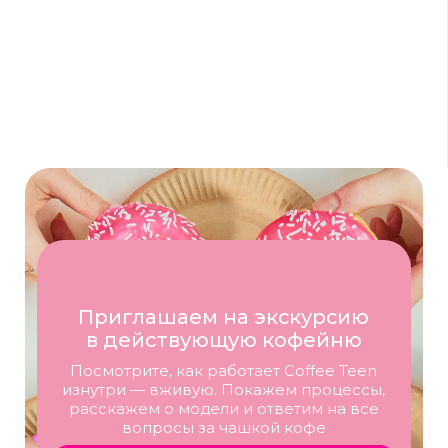
Ирина Шайхутдинова
Франчайзи кофейни Coffee Teen
по адресу г. Казань, ул. Дубравная 51г
ТВОЙ УСПЕХ
НАЧИНАЕТСЯ ЗДЕСЬ!
ОТКРОЙТЕ КОФЕЙНЮ