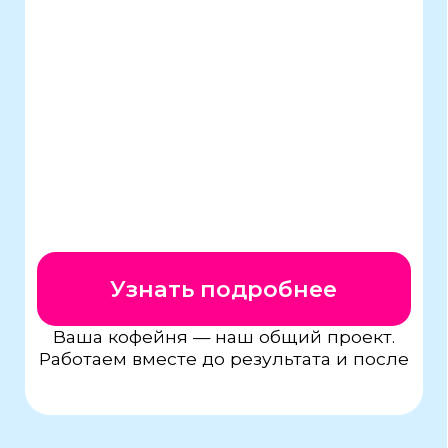
Обучение
— управляющего
— персонала
— стажировка
— аттестация
4
Рабочие инструменты
— корпоративная CRM
— ERP-система автоматизации
— система ЭДО
— база знаний
— регламенты
— стандарты
— технологические карты
— поддержка технолога
— маркетинговые материалы
— программа лояльности
5
Постоянная поддержка