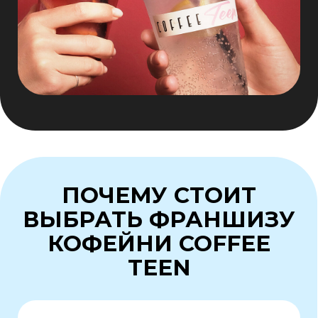
Сложности с персоналом?
С нами хотят работать — высокая
выручка означает достойную зарплату
Дорожная карта
У нас есть чёткий план и график
перехода с понятными целями
и сроками
Узнать подробнее