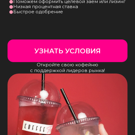
Сопровождение в процессе
всего этапа ребрендинга
Консультации, совместные встречи для
анализа происходящих процессов,
возможность плавного перехода
в течение года
Ассортимент, который
продаётся
Забудьте о пустых витринах и низких
выручках. Мы обеспечим вас ходовыми
позициями, проверенными
рецептурами и точными алгоритмами
работы
Команда профессионалов
в вашем распоряжении
Поставки, обучение, поддержка —
за каждым партнёром закрепляется
команда, которая работает
на результат, не требуя доплат
Упрощаем процессы —
вы зарабатываете
Мы убираем лишние функции
и переводим их в аутсорсинг