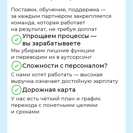
— отлаженные процессы
— проверенная бизнес-модель
— уникальный ассортимент
собственного производства
— собственный учебный центр
2
Пошаговый план
— готовые локации с аналитикой
— бренд- бук
— дизайн-проект
— ремонт
— проверенные поставщики
и подрядчики
— помощь в подборе персонала
— оборудование и оснащение
кофейни
— маркетинговая поддержка
— сопровождение на всех этапах
3