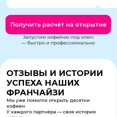
Условия франшизы
Что входит
Преимущества
Помещения
Отзывы
Контакты
Блог
Есть подходящее
помещение?
Мы расширяем сеть и всегда
ищем хорошие локации.
Предложите адрес — и мы с вами
свяжемся
Предложить помещение