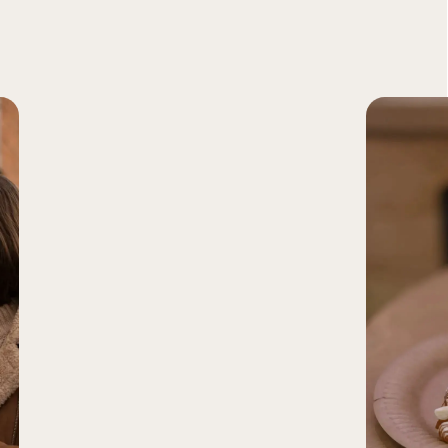
УСЛОВИЯ ФРАНШИЗЫ
Готовая система, проверенная более
чем на
52 кофейнях
— ваш бизнес
начнет зарабатывать с первого дня!
85% партнеров выходят на прибыль
в первые
3 месяца
Инвестиции
от 4 000 000 ₽
Полная сумма на запуск
кофейни под ключ