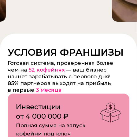
Паушальный взнос
в других городах —
0 ₽
Паушальный взнос в Казани —
1 000 000 ₽
Роялти — 7%
Фиксировано от выручки
Выручка
от 1 000 000 ₽
в месяц
Средние показатели по сети
Прибыль от