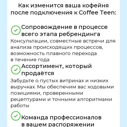
Ваша кофейня — наш общий проект.
Работаем вместе до результата и после
ЧТО ВХОДИТ ВО
ФРАНШИЗУ
Открытие — только начало.
Мы рядом до, во время и после
старта. У вас будет
готовая система
,
проверенная на десятках точек
1
Уникальный бренд и опыт
— уникальный бренд
— экспертный опыт и готовые
решения