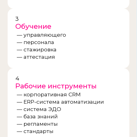
Знакомство и экскурсия
Посетите действующую кофейню и получите
ответы на все вопросы
Подписание договора
Формализуем партнёрство
и закрепим условия
Поиск и анализ локации
Подберём подходящее место с высоким
трафиком
Дизайн-проект кофейни
Создадим интерьер в фирменном стиле