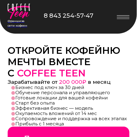
8 843 254-57-47
Франшиза
сети кофеен
ОТКРОЙТЕ КОФЕЙНЮ
МЕЧТЫ ВМЕСТЕ
С
COFFEE TEEN
Зарабатывайте от
200 000₽
в месяц
Бизнес под ключ за 30 дней
Обучение персонала и управляющего
Готовые локации для вашей кофейни
Старт без опыта
Эффективная бизнес — модель
Окупаемость вложений от 14 мес
Сопровождение и поддержка на всех этапах
Прибыль с 1 месяца
Получить презентацию
Станьте партнёром успешной сети кофеен
«
Coffee Teen
» и зарабатывайте уже сейчас!