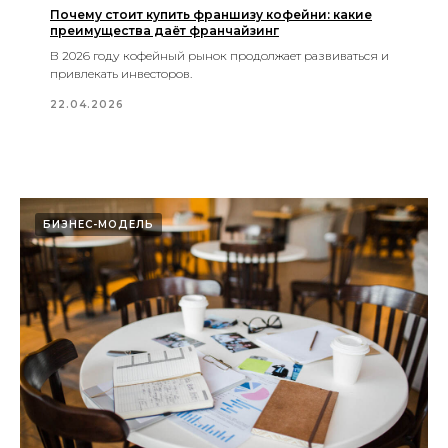
Почему стоит купить франшизу кофейни: какие
преимущества даёт франчайзинг
В 2026 году кофейный рынок продолжает развиваться и
франшиза сети кофеен
привлекать инвесторов.
22.04.2026
8 843 254-57-47
Город
БИЗНЕС-МОДЕЛЬ
О нас
Условия франшизы
Что входит
Преимущества
Помещения
Отзывы
Контакты
Блог